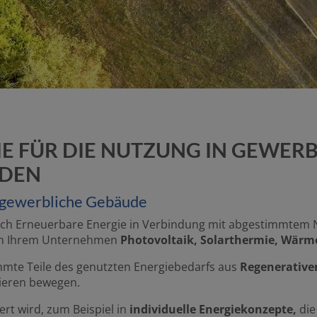
E FÜR DIE NUTZUNG IN GEWER
UDEN
r gewerbliche Gebäude
ch Erneuerbare Energie in Verbindung mit abgestimmtem Nu
 in Ihrem Unternehmen
Photovoltaik, Solarthermie, Wä
immte Teile des genutzten Energiebedarfs aus
Regenerative
eren bewegen.
iert wird, zum Beispiel in
individuelle Energiekonzepte,
die